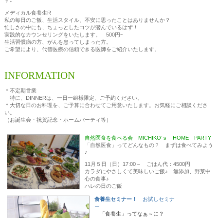
メディカル食養生R
私の毎日のご飯、生活スタイル、不安に思ったことはありませんか？
忙しさの中にも、ちょっとしたコツが潜んでいるはず！
実践的なカウンセリングをいたします。 500円~
生活習慣病の方、がんを患ってしまった方。
ご希望により、代替医療の信頼できる医師をご紹介いたします。
INFORMATION
＊不定期営業
特に、DINNERは、一日一組様限定、ご予約ください。
＊大切な日のお料理を、ご予算に合わせてご用意いたします。お気軽にご相談くださ
い。
（お誕生会・祝賀記念・ホームパーティ等）
自然医食を食べる会 MICHIKO’ｓ HOME PARTY
「自然医食」ってどんなもの？ まずは食べてみよう
♪
11月５日（日）17:00～ ごはん代：4500円
カラダにやさしくて美味しいご飯♪ 無添加、野菜中
心の食事♪
ハレの日のご飯
食養生セミナー！
お試しセミナ
ー
「食養生」ってなぁ～に？