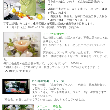
何を食べればいいの？ どんな生活習慣がいい
の？
体調に不安がある、がんを患ってしまった、健康
を手にいれよう！
「自然医食 養生食」を毎日の生活に取り入れる
ための「食事・生活スタイル」を
丁寧に説明いたします。生活習慣と食習慣の脱却と健康増進を目指します。
１１月４日（土）10:00～11:30
参加費 3500円 予約のみ
メディカル食養生R
私の毎日のご飯、生活スタイル、不安に思ったことは
ありませんか？
忙しさの中にも、ちょっとしたコツが潜んでいるは
ず！
実践的なカウンセリングをいたします。 500円~
何か、体調が思わしくない方、病気を患ってしまった
方、
毎日の食生活や生活習慣を聞いて、カウンセリング！ 8000円～
ご相談下さい。（ご希望により、提携しているドクターのご紹介もできます。）
2016年12月4日 ＴＶ出演
テレビ朝日 「真夜中のプリンス」 代官山 隠れ家特集で、
ご紹介していただきました。
鬼やっこさん、フット岩尾さん、ジャニーズjr の皆様が来て
くださいました。
「養生食」を召し上がって下さいました。 ありがとうございました。
メニュー 「養生食」