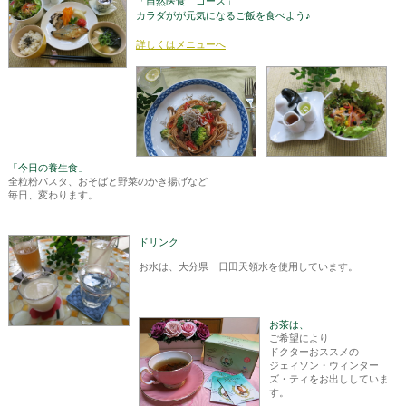
「自然医食 コース」
カラダがが元気になるご飯を食べよう♪
詳しくはメニューへ
「今日の養生食」
全粒粉パスタ、おそばと野菜のかき揚げなど
毎日、変わります。
ドリンク
お水は、大分県 日田天領水を使用しています。
お茶は、
ご希望により
ドクターおススメの
ジェィソン・ウィンター
ズ・ティをお出ししていま
す。